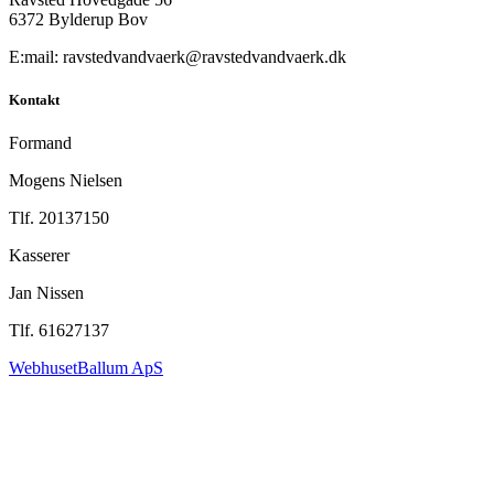
6372 Bylderup Bov
E:mail: ravstedvandvaerk@ravstedvandvaerk.dk
Kontakt
Formand
Mogens Nielsen
Tlf. 20137150
Kasserer
Jan Nissen
Tlf. 61627137
WebhusetBallum ApS