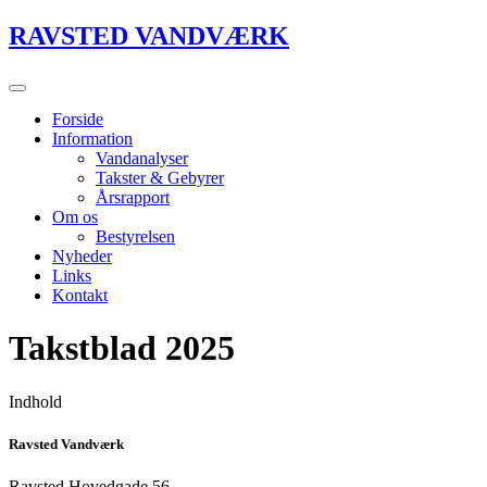
Videre
RAVSTED VANDVÆRK
til
indhold
Forside
Information
Vandanalyser
Takster & Gebyrer
Årsrapport
Om os
Bestyrelsen
Nyheder
Links
Kontakt
Takstblad 2025
Indhold
Ravsted Vandværk
Ravsted Hovedgade 56